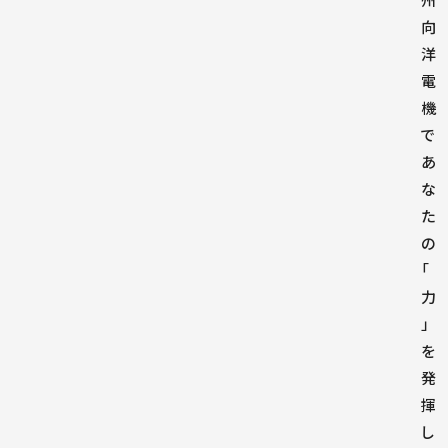
州
向
洋
電
機
で
あ
な
た
の
「
力
」
を
発
揮
し