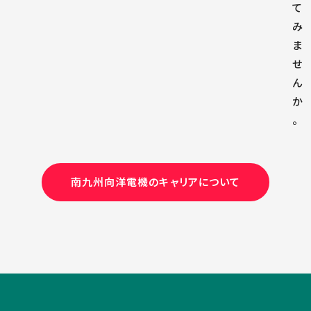
て
み
ま
せ
ん
か
。
南九州向洋電機のキャリアについて