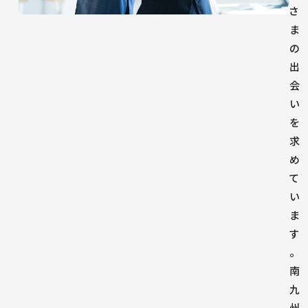
さ
ま
の
出
会
い
を
求
め
て
い
ま
す
。
南
九