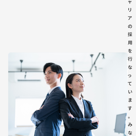
ャ
リ
ア
の
採
用
を
行
な
っ
て
い
ま
す
。
み
な