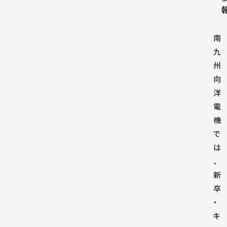
南
九
州
向
洋
電
機
で
は
、
新
卒
・
キ