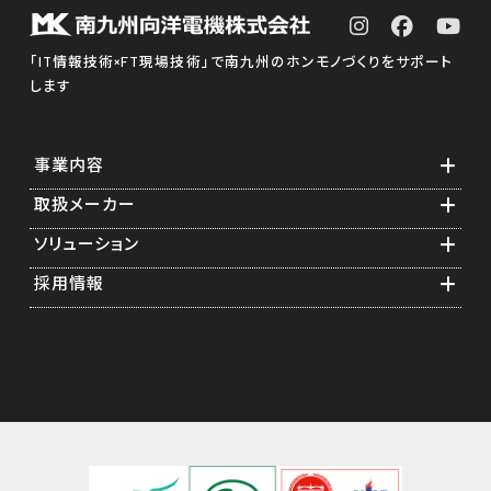
「IT情報技術×FT現場技術」で南九州のホンモノづくりをサポート
します
事業内容
取扱メーカー
業務紹介
ソリューション
ソフトウェア構築
横河電機グループ
採用情報
スタートアップエンジニアリング
計測・制御機器関連
食品計装アプリケーション
メンテナンス年間保守
通信・測定器関連
医薬品計装アプリケーション
先輩の声
ソリューション提案
情報機器関連
遠隔監視
採用担当者からのメッセージ
キャリブレーション
事業紹介
フィージビリティスタディ
研修制度
福利厚生