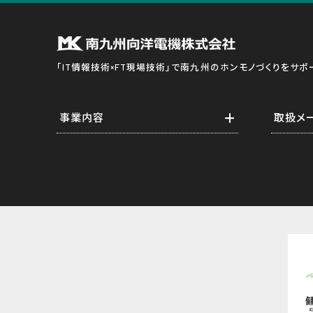
「IT情報技術×FT現場技術」で南九州のホンモノづくりをサポ
事業内容
取扱メ
業務紹介
横河電
ソフトウェア構築
計測・
スタートアップエンジニアリング
通信・
メンテナンス年間保守
情報
ソリューション提案