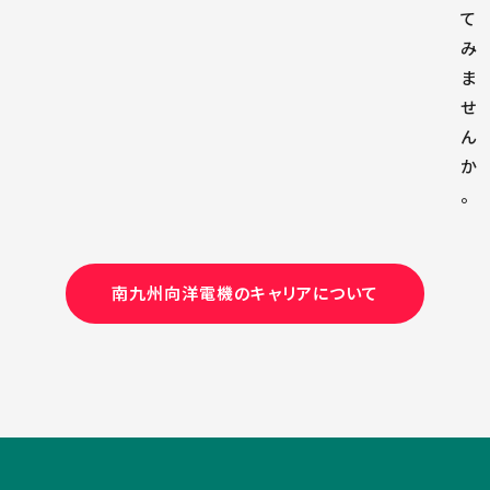
て
み
ま
せ
ん
か
。
南九州向洋電機のキャリアについて