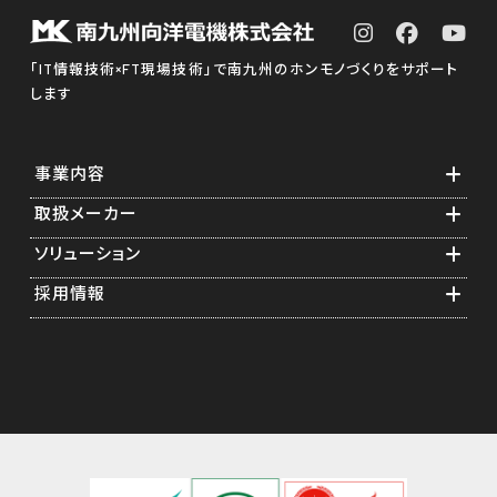
「IT情報技術×FT現場技術」で南九州のホンモノづくりをサポート
します
事業内容
取扱メーカー
業務紹介
ソリューション
ソフトウェア構築
横河電機グループ
採用情報
スタートアップエンジニアリング
計測・制御機器関連
食品計装アプリケーション
メンテナンス年間保守
通信・測定器関連
医薬品計装アプリケーション
先輩の声
ソリューション提案
情報機器関連
遠隔監視
採用担当者からのメッセージ
キャリブレーション
事業紹介
フィージビリティスタディ
研修制度
福利厚生