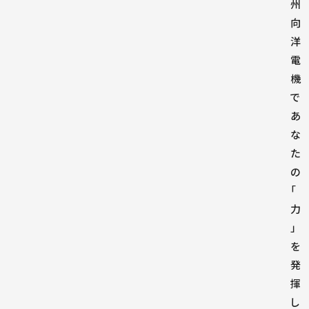
州
向
洋
電
機
で
あ
な
た
の
「
力
」
を
発
揮
し