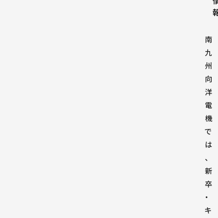
南
九
州
向
洋
電
機
で
は
、
新
卒
・
キ