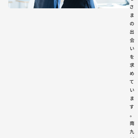
さ
ま
の
出
会
い
を
求
め
て
い
ま
す
。
南
九