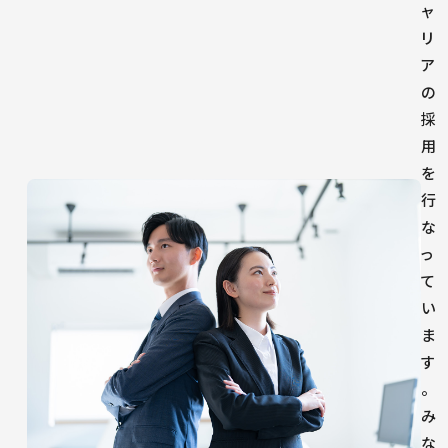
ャ
リ
ア
の
採
用
を
行
な
っ
て
い
ま
す
。
み
な