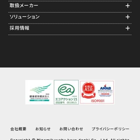
取扱メーカー
業務紹介
ソリューション
ソフトウェア構築
横河電機グループ
採用情報
スタートアップエンジニアリング
計測・制御機器関連
食品計装アプリケーション
メンテナンス年間保守
通信・測定器関連
医薬品計装アプリケーション
先輩の声
ソリューション提案
情報機器関連
遠隔監視
採用担当者からのメッセージ
キャリブレーション
事業紹介
フィージビリティスタディ
研修制度
福利厚生
会社概要
お知らせ
お問い合わせ
プライバシーポリシー