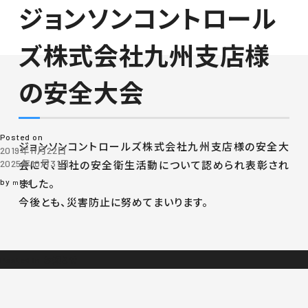
ジョンソンコントロール
月:
2019年11月
ズ株式会社九州支店様
の安全大会
Posted on
ジョンソンコントロールズ株式会社九州支店様の安全大
2019年11月22日
2025年10月31日
会にて、当社の安全衛生活動について認められ表彰され
by
ました。
mkkd
今後とも、災害防止に努めてまいります。
Posted in
お知らせ