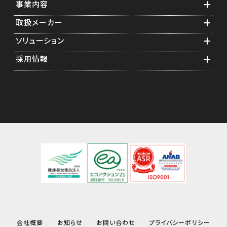
事業内容
取扱メーカー
業務紹介
ソリューション
ソフトウェア構築
横河電機グループ
採用情報
スタートアップエンジニアリング
計測・制御機器関連
食品計装アプリケーション
メンテナンス年間保守
通信・測定器関連
医薬品計装アプリケーション
先輩の声
ソリューション提案
情報機器関連
遠隔監視
採用担当者からのメッセージ
キャリブレーション
事業紹介
フィージビリティスタディ
研修制度
福利厚生
会社概要
お知らせ
お問い合わせ
プライバシーポリシー