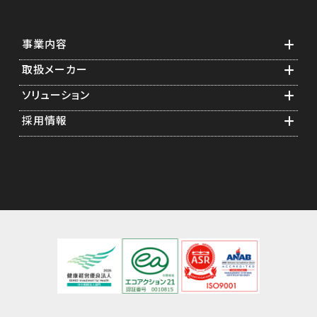
事業内容
取扱メーカー
業務紹介
ソリューション
ソフトウェア構築
横河電機グループ
採用情報
スタートアップエンジニアリング
計測・制御機器関連
食品計装アプリケーション
メンテナンス年間保守
通信・測定器関連
医薬品計装アプリケーション
先輩の声
ソリューション提案
情報機器関連
遠隔監視
採用担当者からのメッセージ
キャリブレーション
事業紹介
フィージビリティスタディ
研修制度
福利厚生