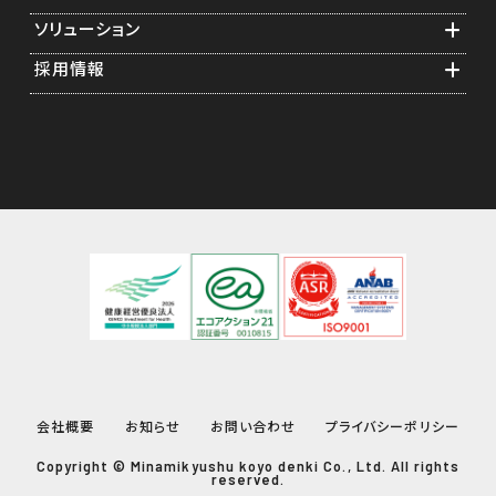
業務紹介
ソリューション
ソフトウェア構築
横河電機グループ
採用情報
スタートアップエンジニアリング
計測・制御機器関連
食品計装アプリケーション
メンテナンス年間保守
通信・測定器関連
医薬品計装アプリケーション
先輩の声
ソリューション提案
情報機器関連
遠隔監視
採用担当者からのメッセージ
キャリブレーション
事業紹介
フィージビリティスタディ
研修制度
福利厚生
会社概要
お知らせ
お問い合わせ
プライバシーポリシー
Copyright © Minamikyushu koyo denki Co., Ltd. All rights
reserved.