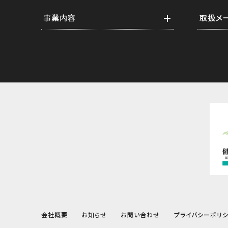
事業内容
取扱メ
業務紹介
横河電
ソフトウェア構築
計測・
スタートアップエンジニアリング
通信・
メンテナンス年間保守
情報
ソリューション提案
会社概要
お知らせ
お問い合わせ
プライバシーポリ