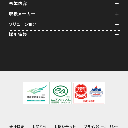
事業内容
取扱メーカー
業務紹介
ソリューション
ソフトウェア構築
横河電機グループ
採用情報
スタートアップエンジニアリング
計測・制御機器関連
食品計装アプリケーション
メンテナンス年間保守
通信・測定器関連
医薬品計装アプリケーション
先輩の声
ソリューション提案
情報機器関連
遠隔監視
採用担当者からのメッセージ
キャリブレーション
事業紹介
フィージビリティスタディ
研修制度
福利厚生
会社概要
お知らせ
お問い合わせ
プライバシーポリシー